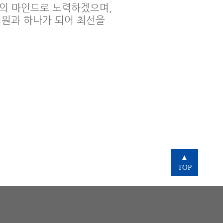
의 마인드로 노력하겠으며,
직원과 하나가 되어 최선을
▲
TOP